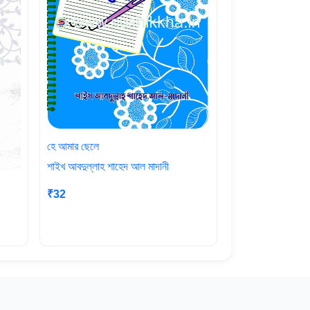
হে আমার ছেলে
শাইখ আবদুল্লাহ শাহেদ আল মাদানী
₹32