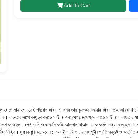
Add To Cart
র গোলাম হওয়াতেই গর্ববোধ করি। এ জন্য তাঁর কৃতজ্ঞতা আদায় করি। তাই আমরা যা চাই 
ারি না। যার-তার সাথে বন্ধুত্ব করতে পারি না এবং যেখানে-সেখানে বসতে পারি না। বরং ত
র আদেশ করেছেন। সেই ব্যক্তিকে বর্জন করি, আল্লাহ তাআলা যাকে বর্জন করতে বলেছেন। সেই ব
া নিহিত। মুবারকপুরি রহ. বলেন : যার দ্বীনদারি ও চরিত্রমাধুরীর প্রতি সন্তুষ্ট ও আনন্দি