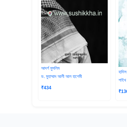
আদর্শ মুসলিম
হাদিস
ড. মুহাম্মাদ আলী আল হাশেমী
শাইখ
₹434
₹13