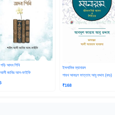
 পড়ি আদব শিখি
ইসলামিক ম্যানারস
 আলী জাবির আল-ফাইফি
শায়খ আবদুল ফাত্তাহ আবু গুদ্দাহ (রহঃ)
6
₹168