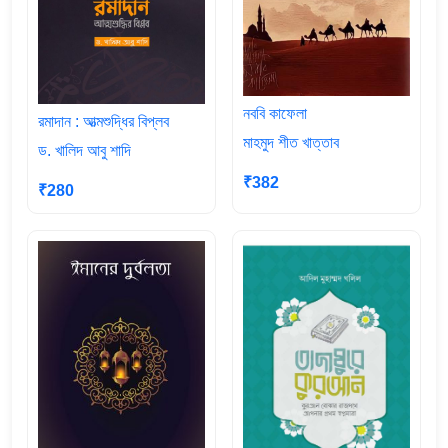
নববি কাফেলা
রমাদান : আত্মশুদ্ধির বিপ্লব
মাহমুদ শীত খাত্তাব
ড. খালিদ আবু শাদি
₹382
₹280