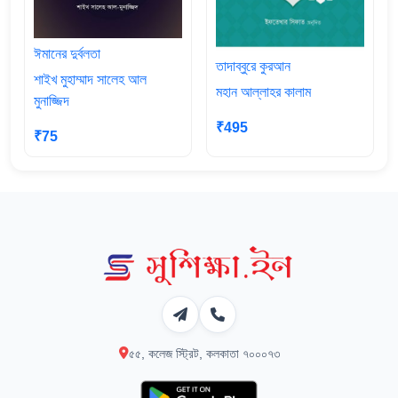
ঈমানের দুর্বলতা
তাদাব্বুরে কুরআন
শাইখ মুহাম্মাদ সালেহ আল
মহান আল্লাহর কালাম
মুনাজ্জিদ
₹495
₹75
৫৫, কলেজ স্ট্রিট, কলকাতা ৭০০০৭৩