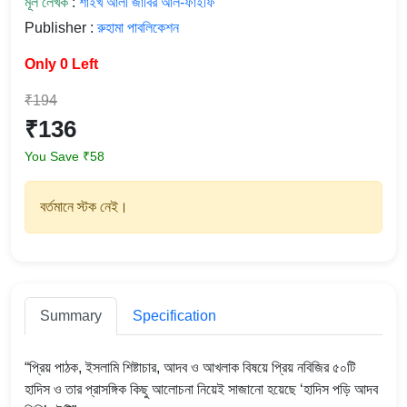
মূল লেখক
:
শাইখ আলী জাবির আল-ফাইফি
Publisher :
রুহামা পাবলিকেশন
Only 0 Left
₹194
₹136
You Save ₹58
বর্তমানে স্টক নেই।
Summary
Specification
“প্রিয় পাঠক, ইসলামি শিষ্টাচার, আদব ও আখলাক বিষয়ে প্রিয় নবিজির ৫০টি
হাদিস ও তার প্রাসঙ্গিক কিছু আলোচনা নিয়েই সাজানো হয়েছে ‘হাদিস পড়ি আদব