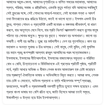
আমাদের আনন্দ-বেদনা, আমাদের দৃশ্যচিত্র ও যাপিত সময়ের মহাকাব্য, আমাদের
স্বপ্ন, পরিবার, সমাজ ও রাষ্ট্রনিধান, এমনকি মৃত্যু পর্যন্ত যদি আমাদের সবকিছুই
সেই সুন্দরের সঙ্গে, সেই শোভনের সাহচর্য-সহবতে, সেই মনোরম পন্থা ও আদর্শ
তথা ফিতরাতের রঙে রাঙিয়ে উঠতো, কতই না ভালো হতো। ইসলাম এমনই চির
সুন্দর, শাশ্বত শোভন ও প্রত্যাদিষ্ট একটি মনোরম ও মঙ্গলময় জীবনাদর্শ, যা ধারণ
করলে, যার আনুগত্য মেনে নিলে, যার প্রতি নিঃশর্ত আত্মসমর্পণ করলে ধুলোর মানুষ
পরিণত হয় সোনার মানুষে। ক্ষুদ্র হয় বৃহতে। সাধারণ হয় অসাধারণ। কালো হয়
সম্মানী। পাপী হয় বরণীয়। তুচ্ছ হয় মর্যাদাশীল। দেশ হয় পূতপবিত্র। কাল হয়
মহাকাল ও অনন্ত সুখময় ও চির ভাস্বর। সেই মানুষ, সেই মুমিন, সেই মুসলিম
হয় মহান প্রভু জগদ্স্রষ্টা আল্লাহ রাব্বুল আলামিনের পরম সন্তোষভাজন।
ইসলামকে, ইসলামের নীতিআদর্শকে, ইসলামের নাজাতঋদ্ধ সমুন্নত ও পরিমিত
বোধ ও বোধি, চিন্তাচেতনা ও বিধিবিধানকে এই গ্রন্থের প্রতিটি পৃষ্ঠায়, প্রতিটি
পর্বে, প্রতি আখরে অভিজ্ঞ ও ধীমান লেখক জনাব আকতারুল হক চেষ্টা করেছেন
তার প্রজ্ঞাপূর্ণ ঐকান্তিক ভাষায় ও অভিভঙ্গিতে বিধৃত করতে। আমরা বলব, লেখক
তার চেষ্টা ও মেহনতে, অভিনব গ্রন্থনা ও হার্দ্য পরিবেশনায় সম্পূর্ণ স্বতন্ত্র,
হৃদয়ভেদ্য, সংরাগী ও প্রভাবসঞ্চারী নকশাটি ফুটিয়ে তুলতে সক্ষম হয়েছেন। এমন
গ্রন্থ বাংলা ভাষায় যত বেশি রচিত হবে, জাতি হিসেবে আমরা ততই সমৃদ্ধ,
ঈমানদীপ্ত ও উন্নত হয়ে উঠব ইনশাআল্লাহ।