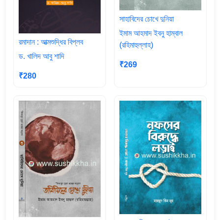
সাহাবিদের চোখে দুনিয়া
ইমাম আহমাদ ইবনু হাম্বাল
রমাদান : আত্মশুদ্ধির বিপ্লব
(রহিমাহুল্লাহ)
ড. খালিদ আবু শাদি
₹269
₹280