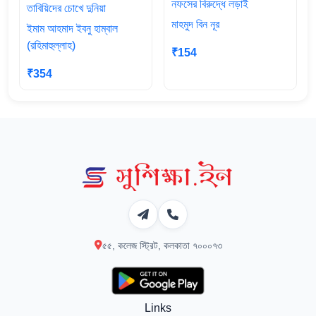
নফসের বিরুদ্ধে লড়াই
তাবিয়িদের চোখে দুনিয়া
মাহমুদ বিন নূর
ইমাম আহমাদ ইবনু হাম্বাল
(রহিমাহুল্লাহ)
₹154
₹354
৫৫, কলেজ স্ট্রিট, কলকাতা ৭০০০৭৩
Links