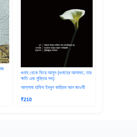
মাজ
গুনাহ থেকে ফিরে আসুন (গুনাহের আলামত, তার
ক্ষতি এবং মুক্তির পথ)
আল্লামা হাফিয ইবনুল কায়্যিম আল জাওযী
₹210