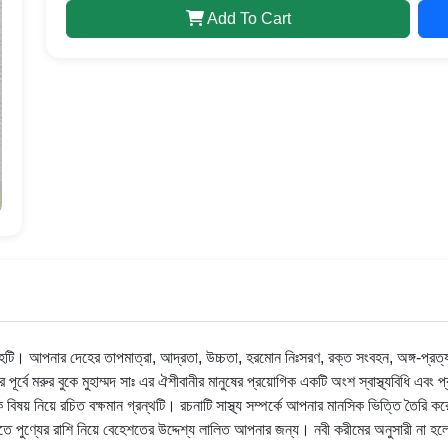
Add To Cart
টি। আপনার দেহের তাপমাত্রা, আদ্রতা, উচ্চতা, হরমোন নিঃসরণ, রক্ত সংবহন, অঙ্গ-প্রত্যঙ্গে
্বে মরুর বুকে মুহাম্মদ সাঃ এর ঐশীবানীর মানুষের প্রয়োগিক একটি অংশ স্বাস্থ্যবিধি এবং প্
িষয় নিয়ে রচিত বক্ষমান গ্রন্থটি। রচনাটি সাস্থ্য সম্পর্কে আপনার মানসিক ভিত্তি তৈরি করে 
িরাতে পুণ্যের রাশি নিয়ে বেহেশতের উদ্দেশ্য লালিত আপনার জন্য। নবী করীমের অনুসারী ন