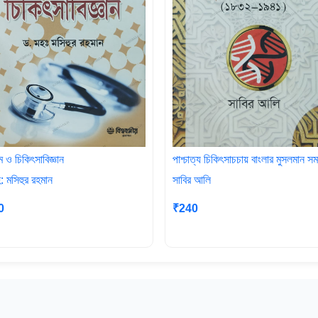
 ও চিকিৎসাবিজ্ঞান
পাশ্চাত্য চিকিৎসাচচায় বাংলার মুসলমান স
: মসিহুর রহমান
সাবির আলি
0
₹240