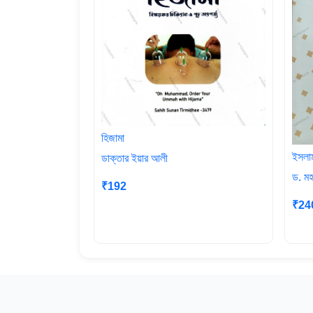
হিজামা
ইসলাম
ডাক্তার ইয়ার আলী
ড. মহ
₹192
₹24