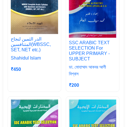
الدر الثمين لنجاح
SSC ARABIC TEXT
المتنافسين(WBSSC,
SELECTION For
SET, NET etc.)
UPPER PRIMARY -
Shahidul Islam
SUBJECT
ডা. মোহাম্মাদ আকবর আলী
₹450
বিশ্বাস
₹200